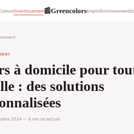
Greencolors
📰
Culture
Divertissement
Emploi
Environnement
So
issement
MENT
s à domicile pour tout
lle : des solutions
onnalisées
tobre 2024 — 6 min de lecture