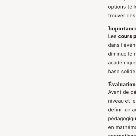
options tel
trouver des
Importance
Les
cours p
dans l'évén
diminue le 
académiques
base solide
Évaluation 
Avant de d
niveau et l
définir un 
pédagogique
en mathémat
apprentissa