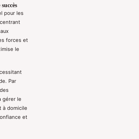
 succès
l pour les
centrant
 aux
es forces et
imise le
cessitant
de. Par
 des
à gérer le
t à domicile
onfiance et