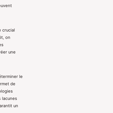
peuvent
 crucial
ôt, on
es
réer une
éterminer le
ermet de
ologies
s lacunes
rantit un