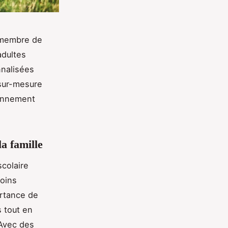
 membre de
adultes
nnalisées
sur-mesure
ronnement
la famille
colaire
soins
ortance de
s tout en
 Avec des