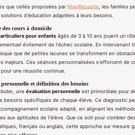
les que celles proposées par
MaxiRéussite
, les familles 
 solutions d'éducation adaptées à leurs besoins.
 des cours à domicile
articuliers pour enfants
âgés de 3 à 10 ans jouent un rôle
ementuel évitement de l'échec scolaire. En intervenant t
risque que de petites lacunes se transforment en obstacl
 majeurs. Ces séances personnalisées s'efforcent de c
 pour une réussite continue.
personnelle et définition des besoins
ébuter, une
évaluation personnelle
est primordiale pour d
es besoins spécifiques de chaque élève. Ce diagnostic p
accompagnement scolaire adapté, en alignant les méthod
s aux aptitudes de l'élève. Que ce soit pour combler de
iques, français ou anglais, cette approche sur mesure ga
ge plus efficace.