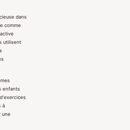
écieuse dans
çue comme
ractive
utilisent
s
es
thmes
s enfants
 d'exercices
s à
r une