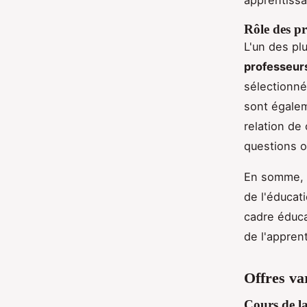
Rôle des pr
L'un des pl
professeur
sélectionn
sont égalem
relation de
questions o
En somme, l
de l'éducat
cadre éduca
de l'appren
Offres va
Cours de l