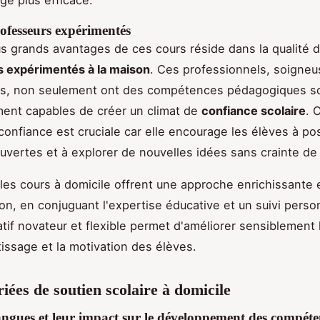
ofesseurs expérimentés
us grands avantages de ces cours réside dans la qualité 
s expérimentés à la maison
. Ces professionnels, soigne
és, non seulement ont des compétences pédagogiques so
ent capables de créer un climat de
confiance scolaire
. 
 confiance est cruciale car elle encourage les élèves à po
uvertes et à explorer de nouvelles idées sans crainte de
es cours à domicile offrent une approche enrichissante 
ion, en conjuguant l'expertise éducative et un suivi perso
tif novateur et flexible permet d'améliorer sensiblement l
tissage et la motivation des élèves.
riées de soutien scolaire à domicile
angues et leur impact sur le développement des compéte