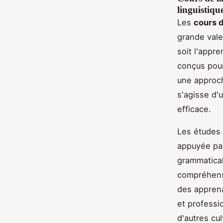
linguistiqu
Les
cours d
grande vale
soit l'appre
conçus pour
une approch
s'agisse d'
efficace.
Les études 
appuyée par 
grammatical
compréhensi
des apprena
et professi
d'autres cu