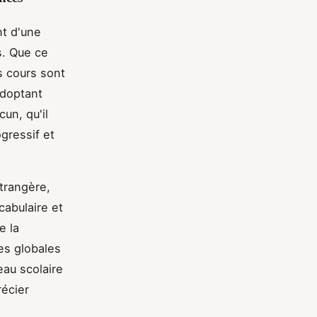
nt d'une
s. Que ce
es cours sont
adoptant
un, qu'il
gressif et
trangère,
cabulaire et
e la
es globales
eau scolaire
écier