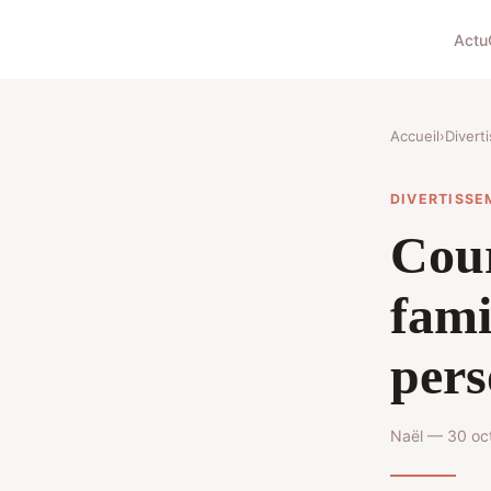
Actu
Accueil
›
Divert
DIVERTISSE
Cour
fami
pers
Naël — 30 oc