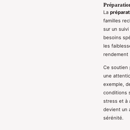
Préparation
La
préparat
familles re
sur un suiv
besoins spé
les faibles
rendement 
Ce soutien 
une attenti
exemple, de
conditions s
stress et à
devient un 
sérénité.