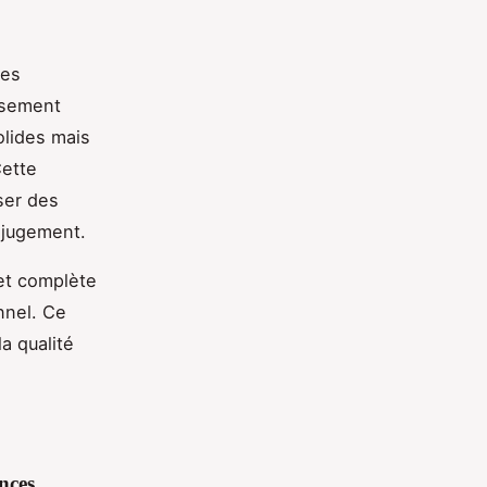
des
usement
lides mais
Cette
ser des
 jugement.
et complète
nnel. Ce
a qualité
nces