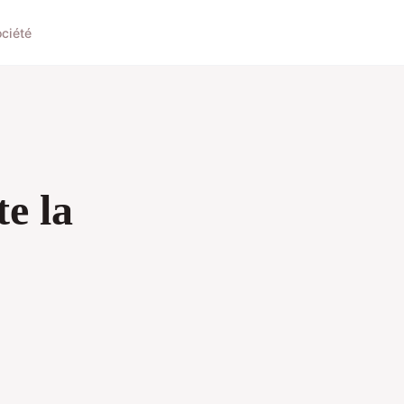
ciété
e la