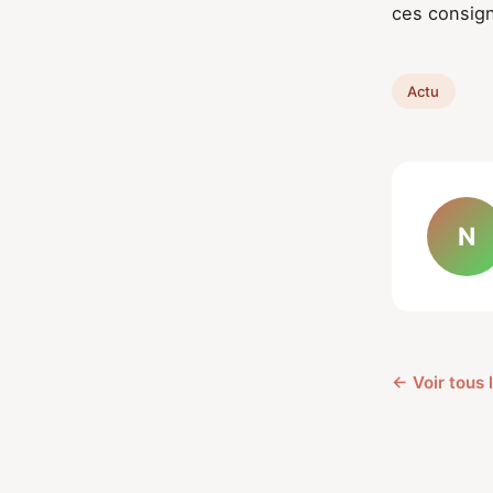
ces consigne
Actu
N
← Voir tous 