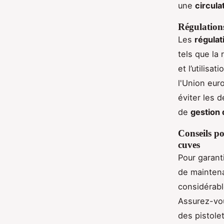
une
circula
Régulation
Les
régulat
tels que la
et l’utilisa
l'Union eur
éviter les 
de
gestion 
Conseils po
cuves
Pour garanti
de maintena
considérabl
Assurez-vou
des pistole