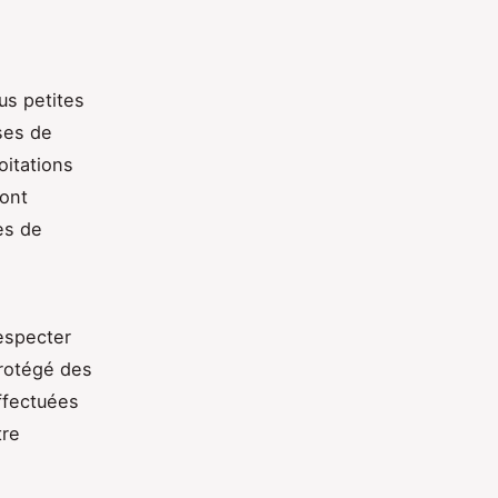
us petites
ses de
oitations
sont
es de
respecter
protégé des
effectuées
tre