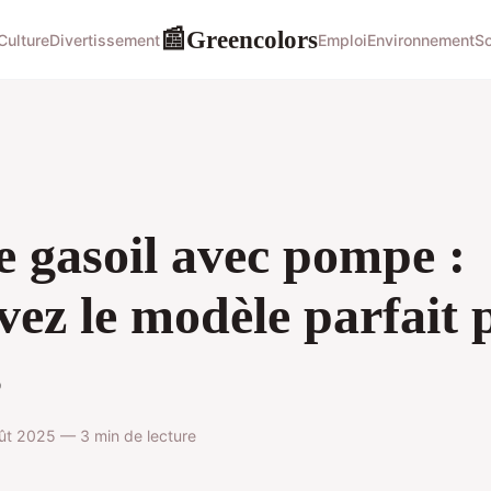
Greencolors
📰
Culture
Divertissement
Emploi
Environnement
So
 gasoil avec pompe :
vez le modèle parfait 
s
ût 2025 — 3 min de lecture