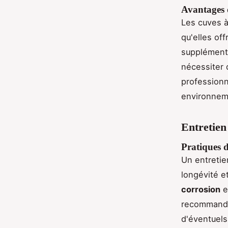
Avantages 
Les cuves à
qu'elles of
supplémenta
nécessiter 
professionn
environnem
Entretien
Pratiques d
Un entreti
longévité e
corrosion
et
recommandé 
d'éventuels