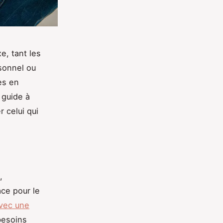
e, tant les
rsonnel ou
es en
 guide à
r celui qui
,
ace pour le
avec une
besoins