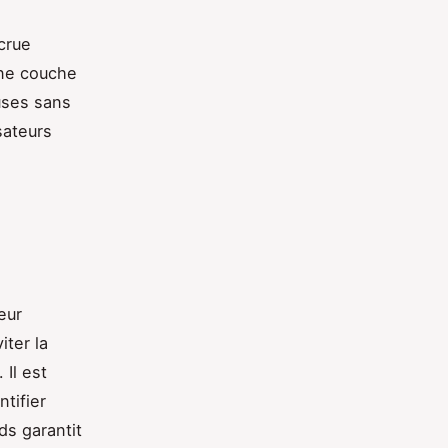
crue
une couche
uses sans
sateurs
eur
iter la
 Il est
tifier
ds garantit