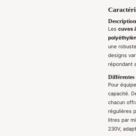
Caractéri
Description
Les
cuves à
polyéthylè
une robuste
designs var
répondant a
Différente
Pour équipe
capacité. D
chacun offr
régulières 
litres par 
230V, adapt