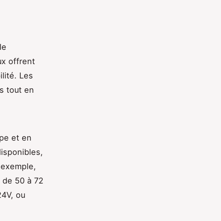
le
ux offrent
lité. Les
s tout en
pe et en
isponibles,
r exemple,
s de 50 à 72
24V, ou