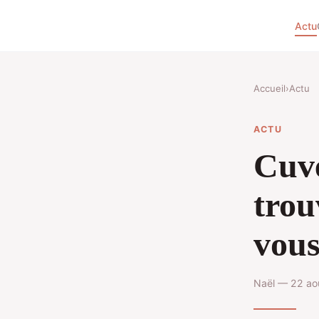
Actu
Accueil
›
Actu
ACTU
Cuve
trou
vou
Naël — 22 ao