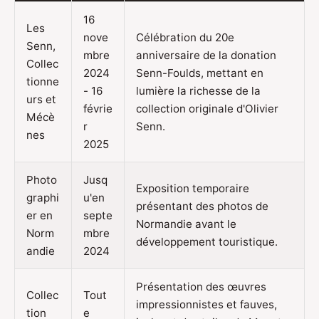
16
Les
nove
Célébration du 20e
Senn,
mbre
anniversaire de la donation
Collec
2024
Senn-Foulds, mettant en
tionne
- 16
lumière la richesse de la
urs et
févrie
collection originale d'Olivier
Mécè
r
Senn.
nes
2025
Photo
Jusq
Exposition temporaire
graphi
u'en
présentant des photos de
er en
septe
Normandie avant le
Norm
mbre
développement touristique.
andie
2024
Présentation des œuvres
Collec
Tout
impressionnistes et fauves,
tion
e